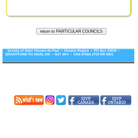
Society of Saint Vincent de Paul • Ontario Region • PO Box 23016 •
BRANTFORD PO MAIN, ON • N3T 6K4 • CRA 87664 2703 RR 0001