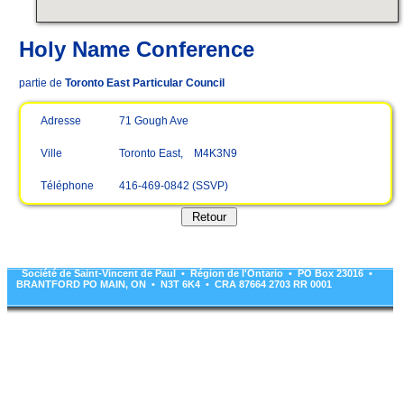
Holy Name Conference
partie de
Toronto East Particular Council
Adresse
71 Gough Ave
Ville
Toronto East, M4K3N9
Téléphone
416-469-0842 (SSVP)
Société de Saint-Vincent de Paul • Région de l'Ontario • PO Box 23016 •
BRANTFORD PO MAIN, ON • N3T 6K4 • CRA 87664 2703 RR 0001