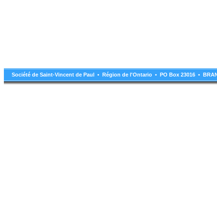
Société de Saint-Vincent de Paul • Région de l'Ontario • PO Box 23016 • B