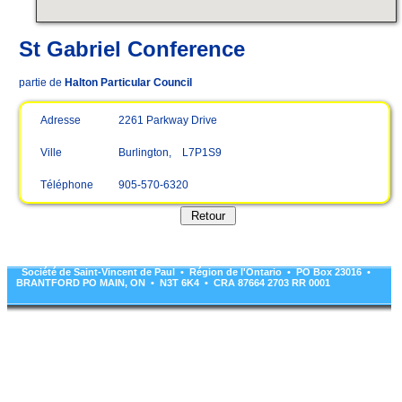
St Gabriel Conference
partie de
Halton Particular Council
Adresse
2261 Parkway Drive
Ville
Burlington, L7P1S9
Téléphone
905-570-6320
Société de Saint-Vincent de Paul • Région de l'Ontario • PO Box 23016 •
BRANTFORD PO MAIN, ON • N3T 6K4 • CRA 87664 2703 RR 0001