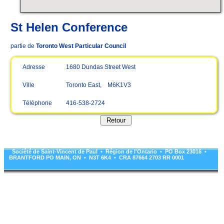
St Helen Conference
partie de
Toronto West Particular Council
Adresse
1680 Dundas Street West
Ville
Toronto East, M6K1V3
Téléphone
416-538-2724
Société de Saint-Vincent de Paul • Région de l'Ontario • PO Box 23016 •
BRANTFORD PO MAIN, ON • N3T 6K4 • CRA 87664 2703 RR 0001